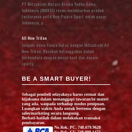
PT Mitsubishi Motors Krama Yudha Sales
Indonesia (MMKSI) resmi meluncurkan produk
terbarunya yaitu New Pajero Sport untuk pasar
Indonesia, p...
All New Triton
Jelajahi dunia tanpa batas dengan Mitsubishi All
New Triton. Rasakan ketangguhan dalam
berkendara dengan mesin kuat dan desain
sporty...
BE A SMART BUYER!
Sebagai pembeli selayaknya harus cermat dan
bijaksana dalam menanggapi tawaran/isi materi
yang ada, waspada terhadap modus penipuan.
Luangkan waktu Anda untuk bertemu dengan
sales/marketing secara langsung.
Berhati-hatilah dalam melakukan transaksi
pembayaran.
No.Rek. PC. 748.079.9628