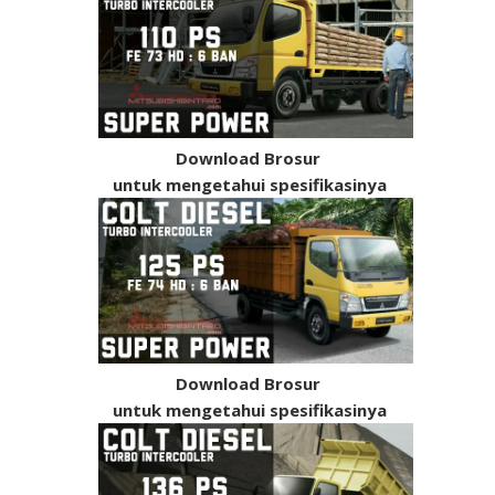
25 Oct 2025
undefined
Destinator
25 Mar 2016
undefined
All New Triton
Download Brosur
untuk mengetahui spesifikasinya
12 Oct 2023
undefined
Download Brosur
NEW XFORCE
untuk mengetahui spesifikasinya