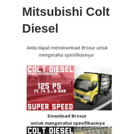
07 Mar 2021
Mitsubishi Colt
undefined
New Pajero
Diesel
Sport
12 Oct 2023
undefined
NEW XFORCE
Anda dapat mendownload Brosur untuk
mengetahui spesifikasinya:
10 Aug 2017
undefined
Mitsubishi
Xpander
07 Mar 2021
undefined
Xpander Cross
Download Brosur
untuk mengetahui spesifikasinya