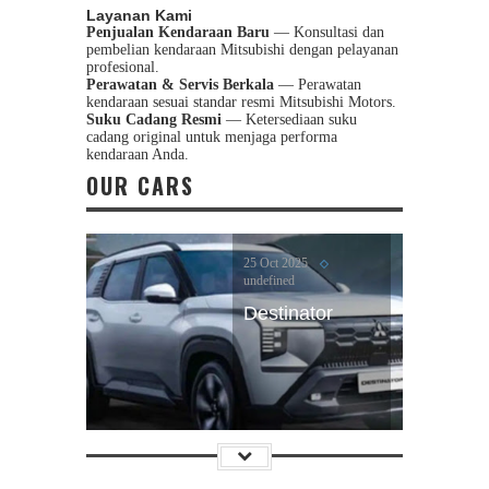
Layanan Kami
10 Aug 2017
Penjualan Kendaraan Baru
— Konsultasi dan
undefined
pembelian kendaraan Mitsubishi dengan pelayanan
Mitsubishi
profesional.
Perawatan & Servis Berkala
— Perawatan
Xpander
kendaraan sesuai standar resmi Mitsubishi Motors.
Suku Cadang Resmi
— Ketersediaan suku
cadang original untuk menjaga performa
kendaraan Anda.
OUR CARS
25 Oct 2025
undefined
Destinator
25 Mar 2016
undefined
All New Triton