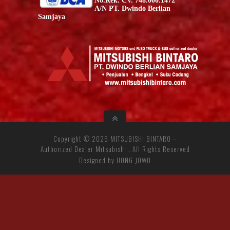
No.Rek. CV. 748.000.1472
A/N PT. Dwindo Berlian
Samjaya
Copyright ©
2026
MITSUBISHI BINTARO –
Authorized Dealer Mitsubishi
. All Rights Reserved
Designed by
UONG JOWO