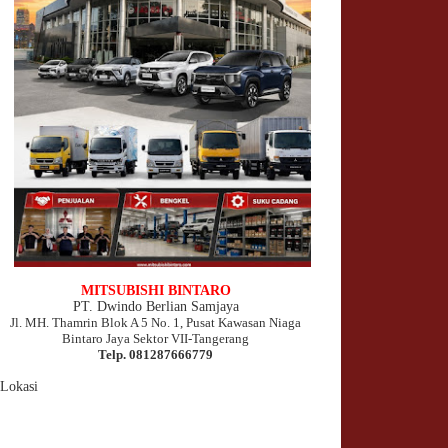
MITSUBISHI BINTARO
PT. Dwindo Berlian Samjaya
Jl. MH. Thamrin Blok A 5 No. 1, Pusat Kawasan Niaga
Bintaro Jaya Sektor VII
-Tangerang
Telp. 081287666779
Lokasi