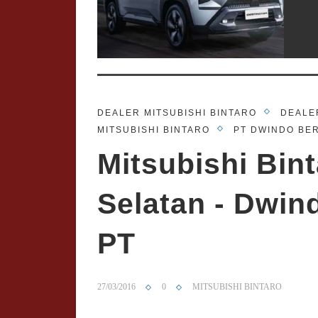
07 Ma
DEALER MITSUBISHI BINTARO
DEALE
Ne
MITSUBISHI BINTARO
PT DWINDO BE
Mitsubishi Bin
Selatan - Dwin
PT
10 Au
Mi
27/03/2016
0
MITSUBISHI BINTARO