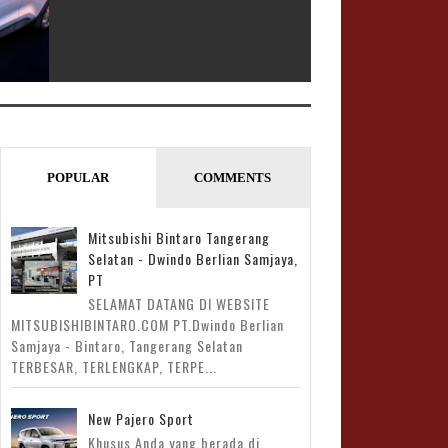
07 Mar 2021
undefined
Xpander Cross
POPULAR
COMMENTS
Mitsubishi Bintaro Tangerang
Selatan - Dwindo Berlian Samjaya,
PT
SELAMAT DATANG DI WEBSITE
MITSUBISHIBINTARO.COM PT.Dwindo Berlian
Samjaya - Bintaro, Tangerang Selatan
TERBESAR, TERLENGKAP, TERPE...
25 Mar 2016
undefined
All New Triton
New Pajero Sport
Khusus Anda yang berada di