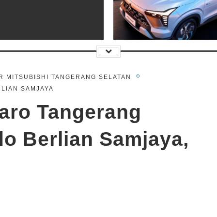
r 2021
undefined
R MITSUBISHI TANGERANG SELATAN
w Pajero Sport
RLIAN SAMJAYA
taro Tangerang
do Berlian Samjaya,
g 2017
undefined
tsubishi Xpander