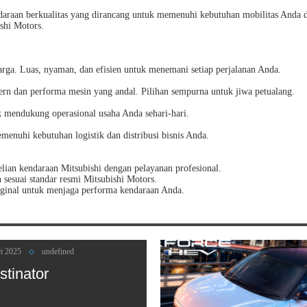
araan berkualitas yang dirancang untuk memenuhi kebutuhan mobilitas Anda d
shi Motors.
rga. Luas, nyaman, dan efisien untuk menemani setiap perjalanan Anda.
rn dan performa mesin yang andal. Pilihan sempurna untuk jiwa petualang.
g 2017
undefined
uk mendukung operasional usaha Anda sehari-hari.
tsubishi Xpander
enuhi kebutuhan logistik dan distribusi bisnis Anda.
ian kendaraan Mitsubishi dengan pelayanan profesional.
esuai standar resmi Mitsubishi Motors.
ginal untuk menjaga performa kendaraan Anda.
t 2025
undefined
stinator