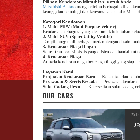
Pilihan Kendaraan Mitsubishi untuk Anda
Mitsubishi Bintaro
menghadirkan berbagai pilihan kend
keunggulan teknologi dan kenyamanan standar Mitsubi
Kategori Kendaraan
1. Mobil MPV (Multi Purpose Vehicle)
Kendaraan serbaguna yang ideal untuk kebutuhan kelua
2. Mobil SUV (Sport Utility Vehicle)
Tampil tangguh di berbagai medan dengan desain mode
10 Au
3. Kendaraan Niaga Ringan
Solusi transportasi bisnis yang efisien dan handal unt
Mi
4. Kendaraan Niaga
Armada kendaraan niaga bertenaga tinggi yang siap mem
Layanan Kami
Penjualan Kendaraan Baru
— Konsultasi dan pembel
Perawatan & Servis Berkala
— Perawatan kendaraan s
Suku Cadang Resmi
— Ketersediaan suku cadang ori
OUR CARS
25 Oc
De