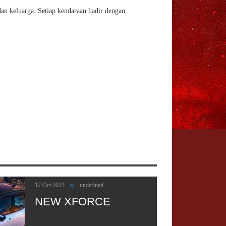
an keluarga. Setiap kendaraan hadir dengan
25 Mar 2016
undefined
All New Triton
12 Oct 2023
undefined
NEW XFORCE