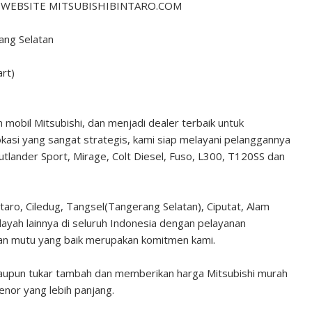
 WEBSITE MITSUBISHIBINTARO.COM
ang Selatan
art)
t 2025
undefined
mobil Mitsubishi, dan menjadi dealer terbaik untuk
stinator
kasi yang sangat strategis, kami siap melayani pelanggannya
tlander Sport, Mirage, Colt Diesel, Fuso, L300, T120SS dan
aro, Ciledug, Tangsel(Tangerang Selatan), Ciputat, Alam
layah lainnya di seluruh Indonesia dengan pelayanan
an mutu yang baik merupakan komitmen kami.
ataupun tukar tambah dan memberikan harga Mitsubishi murah
enor yang lebih panjang.